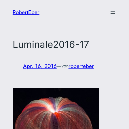
Zum
RobertEber
Inhalt
springen
Luminale2016-17
Apr. 16, 2016
—
roberteber
von