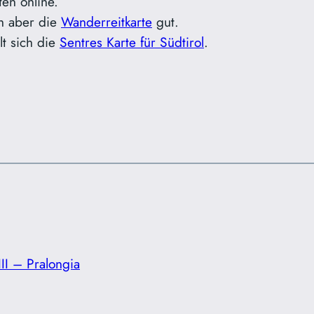
ten online.
h aber die
Wanderreitkarte
gut.
lt sich die
Sentres Karte für Südtirol
.
II – Pralongia