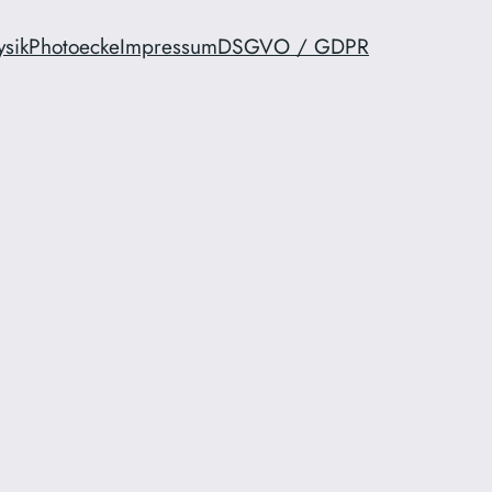
ysik
Photoecke
Impressum
DSGVO / GDPR