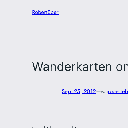
Zum
RobertEber
Inhalt
springen
Wanderkarten on
Sep. 25, 2012
—
roberteb
von