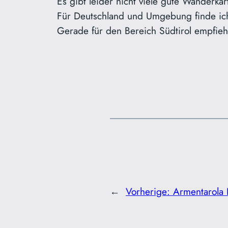
Es gibt leider nicht viele gute Wanderkar
Für Deutschland und Umgebung finde ic
Gerade für den Bereich Südtirol empfieh
←
Vorherige:
Armentarola I