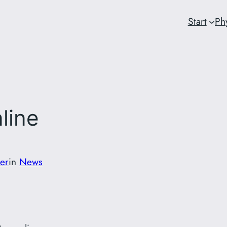
Start
Ph
line
er
in
News