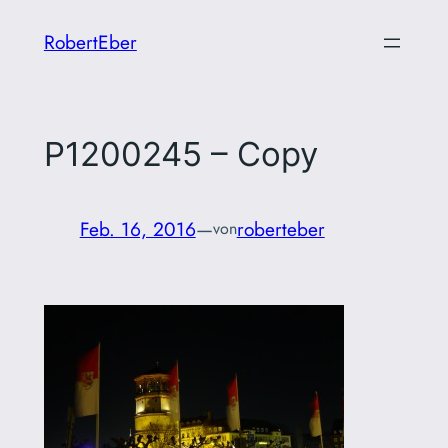
Zum
RobertEber
Inhalt
springen
P1200245 – Copy
Feb. 16, 2016
—
roberteber
von